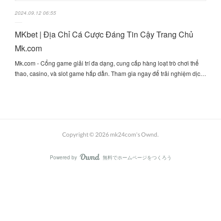
2024.09.12 06:55
MKbet | Địa Chỉ Cá Cược Đáng Tin Cậy Trang Chủ
Mk.com
Mk.com - Cổng game giải trí đa dạng, cung cấp hàng loạt trò chơi thể
thao, casino, và slot game hấp dẫn. Tham gia ngay để trải nghiệm dịc…
Copyright ©
2026
mk24com's Ownd
.
Powered by
無料でホームページをつくろう
AmebaOwnd
フォロー